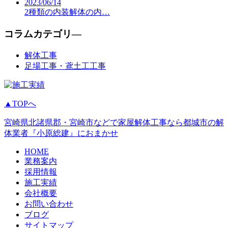
2023/06/14
2種類の内装解体の内…
コラムカテゴリ―
解体工事
足場工事・鳶土工工事
▲TOPへ
宮崎県北諸県郡・宮崎市などで家屋解体工事なら都城市の解
体業者『小原総建』におまかせ
HOME
業務案内
採用情報
施工実績
会社概要
お問い合わせ
ブログ
サイトマップ